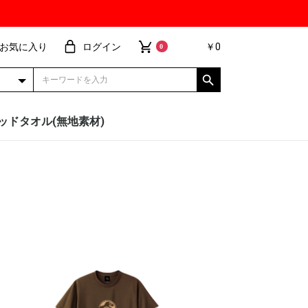
お気に入り
ログイン
￥0
0
ッドタオル(無地素材)
北海道日本ハムファイ
埼玉西武ライオンズ
オリックス・バファロ
千葉ロッテマリーンズ
福岡ソフトバンクホー
東北楽天ゴールデンイ
ターズ
ーズ
クス
ーグルス