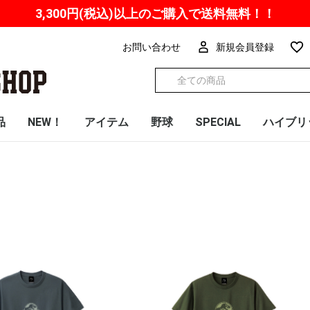
3,300円(税込)以上の
ご購入で送料無料！！
お問い合わせ
新規会員登録
品
NEW！
アイテム
野球
SPECIAL
ハイブリ
Tシャツ
ハイブリッドタオル
フェイスタオル
バスタオル
マフラータオル
ハンドタオル
バッグ
日用品
インテリア
文房具
小物
キッズ
スマホ関連
マスク
NPB
パシフィック・リーグ
読売ジャイアンツ
東京ヤクルトスワロー
横浜DeNAベイスター
中日ドラゴンズ
阪神タイガース
広島東洋カープ
北海道日本ハムファイ
東北楽天ゴールデンイ
埼玉西武ライオンズ
千葉ロッテマリーンズ
オリックス・バファロ
福岡ソフトバンクホー
ロバート秋山プロデュ
悪石島チャリティーT
高木豊YouTubeチャン
ドラゴンクエストウォ
COOlly
ズ
ズ
ターズ
ーグルス
ーズ
クス
ース／体モノマネTシ
シャツ
ネル グッズ
ーク2023/パシフィッ
ャツBOTY
ク・リーグ6球団