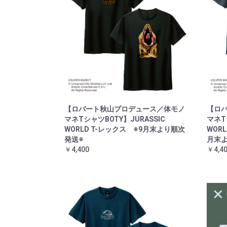
【ロバート秋山プロデュース／体モノ
【ロ
マネTシャツBOTY】JURASSIC
マネT
WORLD T-レックス ※9月末より順次
WOR
発送※
月末
￥4,400
￥4,4