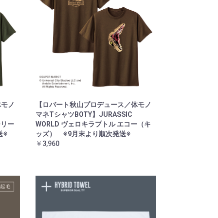
体モノ
【ロバート秋山プロデュース／体モノ
マネTシャツBOTY】JURASSIC
ーリー
WORLD ヴェロキラプトル エコー（キ
送※
ッズ） ※9月末より順次発送※
￥3,960