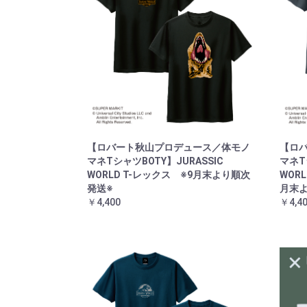
【ロバート秋山プロデュース／体モノ
【ロ
マネTシャツBOTY】JURASSIC
マネT
WORLD T-レックス ※9月末より順次
WOR
発送※
月末
￥4,400
￥4,4