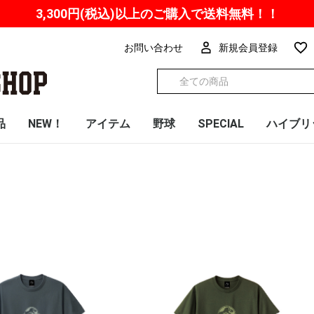
3,300円(税込)以上の
ご購入で送料無料！！
お問い合わせ
新規会員登録
品
NEW！
アイテム
野球
SPECIAL
ハイブリ
Tシャツ
ハイブリッドタオル
フェイスタオル
バスタオル
マフラータオル
ハンドタオル
バッグ
日用品
インテリア
文房具
小物
キッズ
スマホ関連
マスク
NPB
パシフィック・リーグ
読売ジャイアンツ
東京ヤクルトスワロー
横浜DeNAベイスター
中日ドラゴンズ
阪神タイガース
広島東洋カープ
北海道日本ハムファイ
東北楽天ゴールデンイ
埼玉西武ライオンズ
千葉ロッテマリーンズ
オリックス・バファロ
福岡ソフトバンクホー
ロバート秋山プロデュ
悪石島チャリティーT
高木豊YouTubeチャン
ドラゴンクエストウォ
COOlly
ズ
ズ
ターズ
ーグルス
ーズ
クス
ース／体モノマネTシ
シャツ
ネル グッズ
ーク2023/パシフィッ
ャツBOTY
ク・リーグ6球団