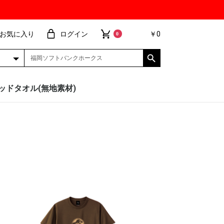
お気に入り
ログイン
￥0
0
ッドタオル(無地素材)
北海道日本ハムファイ
埼玉西武ライオンズ
オリックス・バファロ
千葉ロッテマリーンズ
福岡ソフトバンクホー
東北楽天ゴールデンイ
ターズ
ーズ
クス
ーグルス