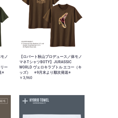
体モノ
【ロバート秋山プロデュース／体モノ
マネTシャツBOTY】JURASSIC
ーリー
WORLD ヴェロキラプトル エコー（キ
送※
ッズ） ※9月末より順次発送※
￥3,960